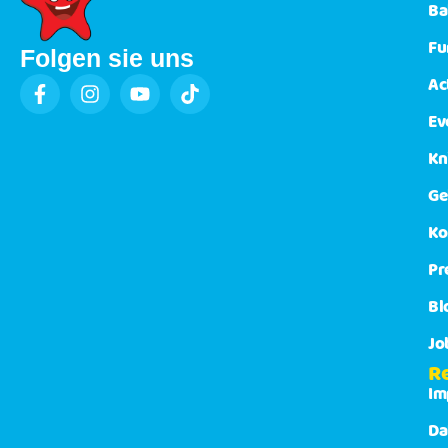
Ba
Fu
Folgen sie uns
Ac
Ev
Kn
Ge
Ko
Pr
Bl
Jo
R
Im
Da