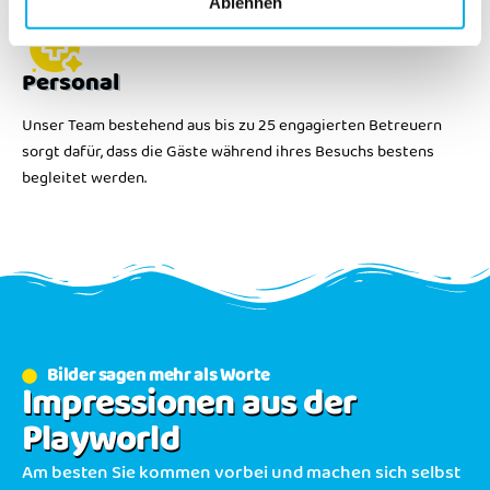
Ablehnen
Personal
Unser Team bestehend aus bis zu 25 engagierten Betreuern
sorgt dafür, dass die Gäste während ihres Besuchs bestens
begleitet werden.
Bilder sagen mehr als Worte
Impressionen aus der
Playworld
Am besten Sie kommen vorbei und machen sich selbst