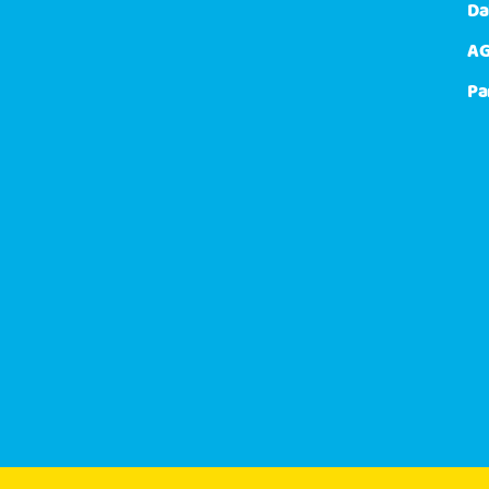
Da
AG
Pa