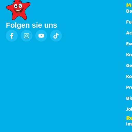
M
Ba
Fu
Folgen sie uns
Ac
Ev
Kn
Ge
Ko
Pr
Bl
Jo
R
Im