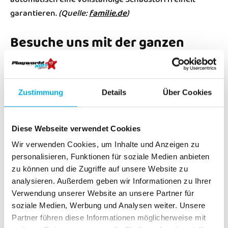
garantieren​.
(Quelle:
familie.de
)
Besuche uns mit der ganzen
Familie
Bei Playworld Wien achten wir darauf, dass auch die
Zustimmung
Details
Über Cookies
Kleinsten gesund und sicher versorgt werden.
Informieren Sie sich über unsere kinderfreundlichen
Angebote und genießen Sie einen entspannten Tag bei
Diese Webseite verwendet Cookies
uns!
Besuchen Sie Playworld Wien und machen Sie
Wir verwenden Cookies, um Inhalte und Anzeigen zu
den Familienausflug zu einem Highlight.
personalisieren, Funktionen für soziale Medien anbieten
zu können und die Zugriffe auf unsere Website zu
Besuche uns in der Playworld Wien
analysieren. Außerdem geben wir Informationen zu Ihrer
Verwendung unserer Website an unsere Partner für
soziale Medien, Werbung und Analysen weiter. Unsere
Partner führen diese Informationen möglicherweise mit