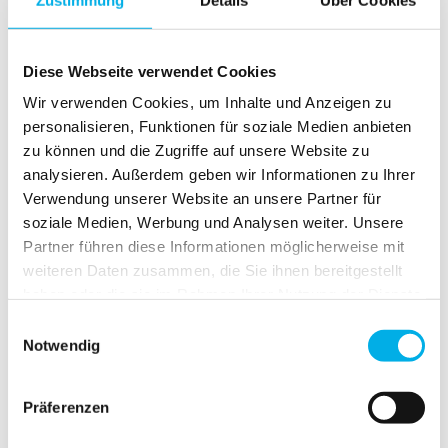
Diese Webseite verwendet Cookies
Wir verwenden Cookies, um Inhalte und Anzeigen zu
personalisieren, Funktionen für soziale Medien anbieten
zu können und die Zugriffe auf unsere Website zu
analysieren. Außerdem geben wir Informationen zu Ihrer
Verwendung unserer Website an unsere Partner für
soziale Medien, Werbung und Analysen weiter. Unsere
Partner führen diese Informationen möglicherweise mit
weiteren Daten zusammen, die Sie ihnen bereitgestellt
haben oder die sie im Rahmen Ihrer Nutzung der Dienste
gesammelt haben.
Einwilligungsauswahl
Notwendig
Kind hat Spaß beim Spielen mit großen
Bauklötzen in der Bausteinecke von Playworld
Wien
Präferenzen