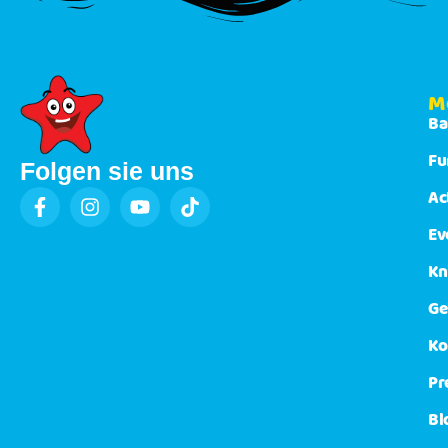
M
Ba
Fu
Folgen sie uns
Ac
Ev
Kn
Ge
Ko
Pr
Bl