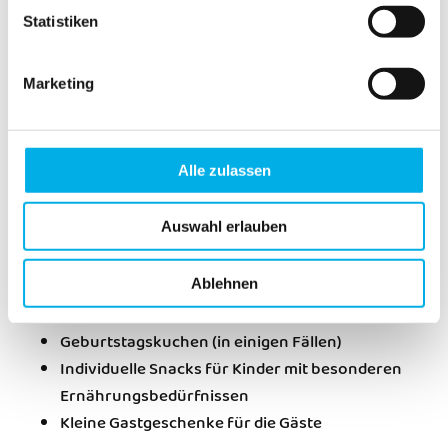
Essen und Trinken: Was ist
Statistiken
auf einem Indoor-Spielplatz
möglich?
Marketing
Viele Indoor-Spielplätze bieten Pakete an, die auch die
Verpflegung der Kinder beinhalten. Es lohnt sich, die
Alle zulassen
verschiedenen Optionen im Vorfeld zu besprechen.
Häufig stehen kindgerechte Menüs wie Pizza, Pommes
Auswahl erlauben
und Getränke zur Auswahl.
Was du selbst mitbringen kannst:
Ablehnen
Geburtstagskuchen (in einigen Fällen)
Individuelle Snacks für Kinder mit besonderen
Ernährungsbedürfnissen
Kleine Gastgeschenke für die Gäste