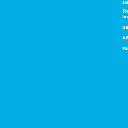
Jo
R
Im
Da
AG
Pa