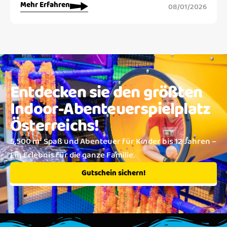
Mehr Erfahren
08/01/2026
Entdecken sie den größten
Indoor-Abenteuerspielplatz
Österreichs!
5,500 m² Spaß und Abenteuer für Kinder bis 12 Jahren –
Ein Erlebnis für die ganze Familie.
Gutschein sichern!