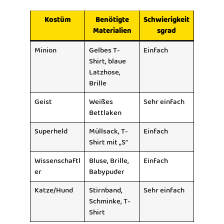
Kostüm
Benötigte
Schwierigkeit
Materialien
sgrad
Minion
Gelbes T-
Einfach
Shirt, blaue
Latzhose,
Brille
Geist
Weißes
Sehr einfach
Bettlaken
Superheld
Müllsack, T-
Einfach
Shirt mit „S“
Wissenschaftl
Bluse, Brille,
Einfach
er
Babypuder
Katze/Hund
Stirnband,
Sehr einfach
Schminke, T-
Shirt