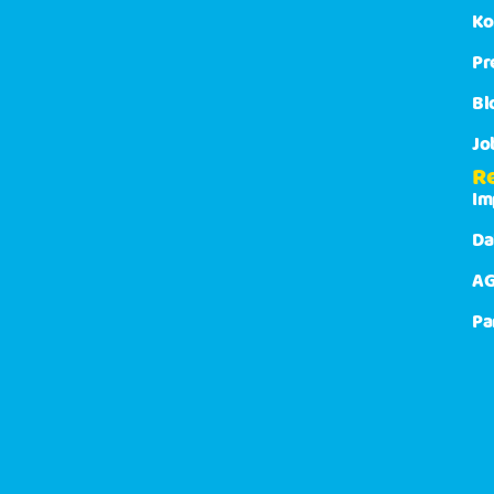
Ko
Pr
Bl
Jo
R
Im
Da
AG
Pa