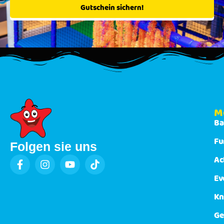
Gutschein sichern!
M
Ba
Fu
Folgen sie uns
Ac
Ev
Kn
Ge