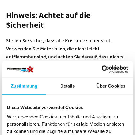
Hinweis: Achtet auf die
Sicherheit
Stellen Sie sicher, dass alle Kostüme sicher sind.
Verwenden Sie Materialien, die nicht leicht
entflammbar sind, und achten Sie darauf, dass nichts
im Gesicht Ihres Kindes stört oder die Sicht behindert.
Halloween in der Playworld
Zustimmung
Details
Über Cookies
Wien
In der
Playworld Wien
wird die Kostüm-Party noch
Diese Webseite verwendet Cookies
unvergesslicher! Ob Minions, Geister oder verrückte
Wir verwenden Cookies, um Inhalte und Anzeigen zu
Wissenschaftler – hier können die Kinder ihre
personalisieren, Funktionen für soziale Medien anbieten
kreativen Kostüme zur Schau stellen und gleichzeitig
zu können und die Zugriffe auf unsere Website zu