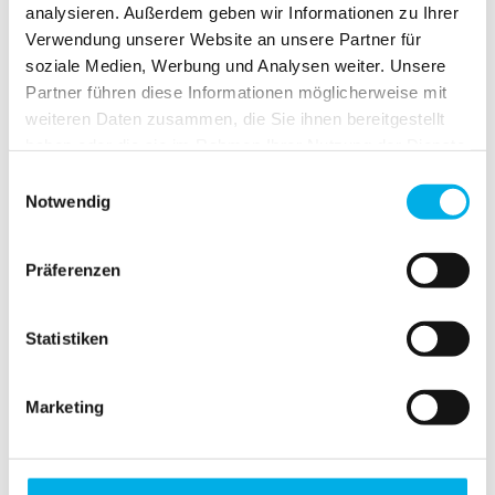
sicher und aktiv spielen.
Kommt vorbei und feiert mit
analysieren. Außerdem geben wir Informationen zu Ihrer
Verwendung unserer Website an unsere Partner für
uns in der besten Indoor-Location der Stadt!
soziale Medien, Werbung und Analysen weiter. Unsere
Partner führen diese Informationen möglicherweise mit
Komm zur gruseligen Halloween Party
weiteren Daten zusammen, die Sie ihnen bereitgestellt
haben oder die sie im Rahmen Ihrer Nutzung der Dienste
gesammelt haben.
Einwilligungsauswahl
Notwendig
Was tun, wenn ich nicht
genug Materialien für ein
Kostüm habe?
Präferenzen
Statistiken
Wie verhindere ich, dass
Schminke auf das
Kostüm abfärbt?
Marketing
Kann man Kostüme in