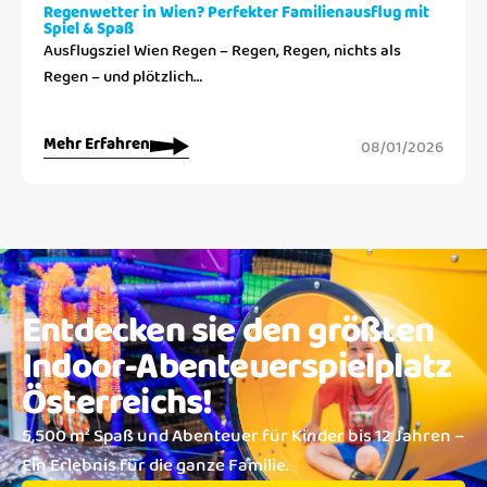
Regenwetter in Wien? Perfekter Familienausflug mit
Spiel & Spaß
Ausflugsziel Wien Regen – Regen, Regen, nichts als
Regen – und plötzlich…
Mehr Erfahren
08/01/2026
Entdecken sie den größten
Indoor-Abenteuerspielplatz
Österreichs!
5,500 m² Spaß und Abenteuer für Kinder bis 12 Jahren –
Ein Erlebnis für die ganze Familie.